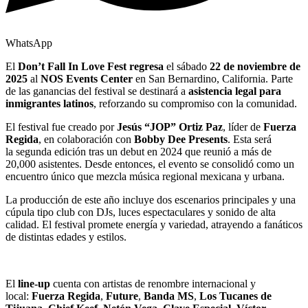
WhatsApp
El
Don’t Fall In Love Fest regresa
el sábado
22 de noviembre de
2025
al
NOS Events Center
en San Bernardino, California. Parte
de las ganancias del festival se destinará a
asistencia legal para
inmigrantes latinos
, reforzando su compromiso con la comunidad.
El festival fue creado por
Jesús “JOP” Ortiz Paz
, líder de
Fuerza
Regida
, en colaboración con
Bobby Dee Presents
. Esta será
la segunda edición tras un debut en 2024 que reunió a más de
20,000 asistentes. Desde entonces, el evento se consolidó como un
encuentro único que mezcla música regional mexicana y urbana.
La producción de este año incluye dos escenarios principales y una
cúpula tipo club con DJs, luces espectaculares y sonido de alta
calidad. El festival promete energía y variedad, atrayendo a fanáticos
de distintas edades y estilos.
El
line-up
cuenta con artistas de renombre internacional y
local:
Fuerza Regida
,
Future
,
Banda MS
,
Los Tucanes de