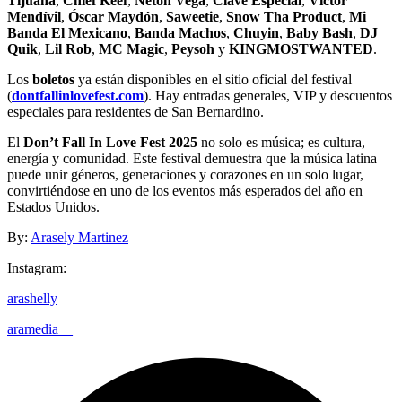
Tijuana
,
Chief Keef
,
Netón Vega
,
Clave Especial
,
Víctor
Mendívil
,
Óscar Maydón
,
Saweetie
,
Snow Tha Product
,
Mi
Banda El Mexicano
,
Banda Machos
,
Chuyin
,
Baby Bash
,
DJ
Quik
,
Lil Rob
,
MC Magic
,
Peysoh
y
KINGMOSTWANTED
.
Los
boletos
ya están disponibles en el sitio oficial del festival
(
dontfallinlovefest.com
). Hay entradas generales, VIP y descuentos
especiales para residentes de San Bernardino.
El
Don’t Fall In Love Fest 2025
no solo es música; es cultura,
energía y comunidad. Este festival demuestra que la música latina
puede unir géneros, generaciones y corazones en un solo lugar,
convirtiéndose en uno de los eventos más esperados del año en
Estados Unidos.
By:
Arasely Martinez
Instagram:
arashelly
aramedia__