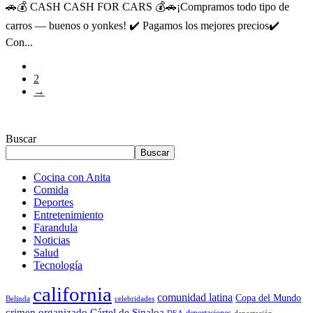
🚗💰 CASH CASH FOR CARS 💰🚗¡Compramos todo tipo de
carros — buenos o yonkes! ✔️ Pagamos los mejores precios✔️
Con...
1
2
→
Buscar
Buscar
Cocina con Anita
Comida
Deportes
Entretenimiento
Farandula
Noticias
Salud
Tecnología
california
comunidad latina
Copa del Mundo
Belinda
celebridades
crimen organizado
Cártel de Sinaloa