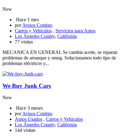
New
Hace 1 mes
por
Avisos Contigo
Carros y Vehiculos
,
Servicios para Autos
Los Ángeles County
,
California
77 visitas
MECANICA EN GENERAL Se cambia aceite, se reparan
problemas de arranque y smog. Solucionamos todo tipo de
problemas eléctricos y...
We Buy Junk Cars
New
Hace 3 meses
por
Avisos Contigo
Autos Usados
,
Carros y Vehiculos
Los Ángeles County
,
California
144 visitas